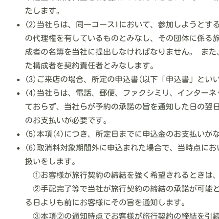
たします。
(2)当社らは、同一コースIにおいて、参加しようと
の代理権を有しているものとみなし、その団体に係る
成者の名簿を当社に提出しなければなりません。 また
た構成者を契約責任者とみなします。
(3)ご来店の場合、所定の申込書(以下「申込書」と
(4)当社らは、電話、郵便、ファクシミリ、インター
ておらず、当社らが予約の承諾の旨を通知した日の翌日
のお支払いが必要です。
(5)本項(4)につき、所定日までに申込金のお支払
(6)取消料対象期間外に申込まれた場合で、当時点に
扱いをします。
①お客様が旅行契約の締結を強く希望されるときは、本
②手配完了等で当社が旅行契約の締結の承諾が可能と
る日よりも前にお客様にその旨を通知します。
③本項②の通知時点でお客様が旅行契約の締結を引続