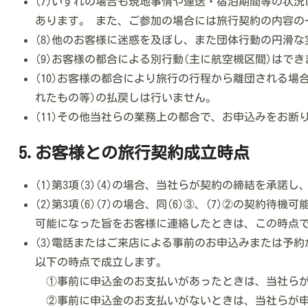
(7)いずれの場合も現地事情や運送・宿泊期間等の状
あります。 また、ご参加の場合には旅行契約の内容の
(8)他のお客様に迷惑を及ぼし、また団体行動の円滑
(9)お客様の都合による別行動(主に航空槻区間)は
(10)お客様の都合により旅行の行程から離団される
れたもの等)の払戻しは行いません。
(11)その他当社らの業務上の都合で、お申込みをお断
5.お客様との旅行契約成立時点
(1)第3項(3)(4)の場合、当社らが契約の締結を承
(2)第3項(6)(7)の場合、同(6)③、(7)②の
可能になった旨をお客様に連絡したときは、この時点
(3)電話またはご来店による事前のお申込みまたは予
以下の時点で成立します。
①事前に申込金のお支払いがあったときは、当社らが
②事前に申込金のお支払いがないときは、当社らが申