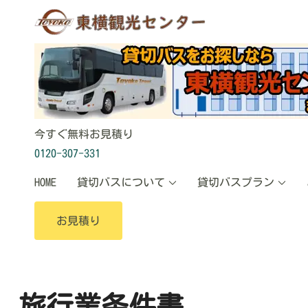
東横観光センタ
貸切バスならお任せ
今すぐ無料お見積り
0120-307-331
HOME
貸切バスについて
貸切バスプラン
お見積り
旅行業条件書