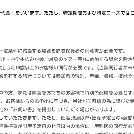
行代金」をいいます。ただし、特定期間および特定コースでは
た一定条件に該当する場合を除き保護者の同意書が必要です。
ス(小・中学生のみが参加対象のツアー等)に参加する場合を除
定した16歳以上のお客様の同行が必要です。(当該同行者が未成
目的を有する旅行については参加者の性別、年齢、資格、技能
娠中の方、または障害をお持ちのお客様で特別の配慮を必要と
お、お客様からのお申出に基づき、当社がお客様の為に講じた
所定の「お伺い書」を提出していただく場合があります。
していただきます。ただし、妊娠36週以降(出産予定日の4週
空機搭乗が出産予定日の14日以内の場合は、産科医の同行が必