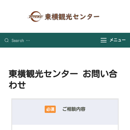
東横観光セ
貸切バスなら
ンター 貸
お任せ下さい
切バス専門
メニュー
店
東横観光センター お問い合
わせ
ご相談内容
必須